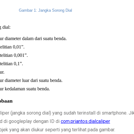
Gambar 1: Jangka Sorong Dial
 dial:
r diameter dalam dari suatu benda.
elitian 0,01”.
elitian 0,001”.
elitian 0,1”.
ur.
 diameter luar dari suatu benda.
r kedalaman suatu benda.
obaan
liper (jangka sorong dial) yang sudah terinstall di smartphone. Jik
d di
googleplay dengan ID di 
com.priantos.dialcaliper
jek yang akan diukur seperti yang terlihat pada gambar.