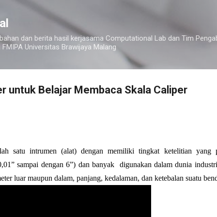
Skip to main content
al
, bahan dan berita hasil kerjasama Computational Lab dan Tim Peng
 FMIPA Universitas Brawijaya Malang
per untuk Belajar Membaca Skala Caliper
ah satu intrumen (alat) dengan memiliki tingkat ketelitian yang pr
n 0,01” sampai dengan 6”) dan banyak  digunakan dalam dunia industri.
eter luar maupun dalam, panjang, kedalaman, dan ketebalan suatu ben