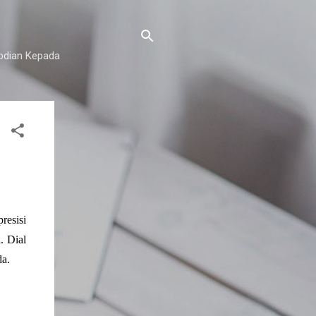
abdian Kepada
esisi 
 Dial 
da.