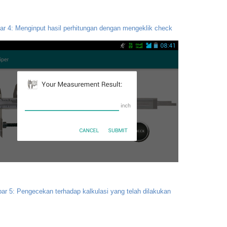
r 4: Menginput hasil perhitungan dengan mengeklik check
r 5: Pengecekan terhadap kalkulasi yang telah dilakukan