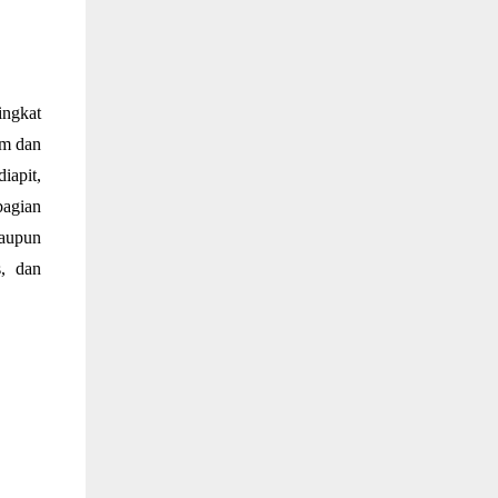
ngkat 
m dan 
apit, 
agian 
aupun 
, dan 